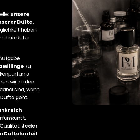
elle:
unsere
nserer Düfte.
öglichkeit haben
 – ohne dafür
 Aufgabe
zwillinge
zu
arkenparfums
ren wir zu den
 dabei sind, wenn
 Düfte geht.
ankreich
rfumkunst.
Qualität:
Jeder
n Duftölanteil